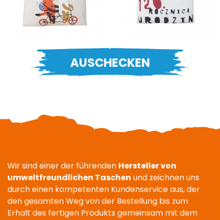
AUSCHECKEN
Wir sind einer der führenden
Hersteller von
umweltfreundlichen Taschen
und zeichnen uns
durch einen kompetenten Kundenservice aus, der
den gesamten Weg von der Bestellung bis zum
Erhalt des fertigen Produkts gemeinsam mit dem