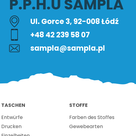
P.P.H.U SAMPLA
Ul. Gorce 3, 92-008 Łódź
+48 42 239 58 07
sampla@sampla.pl
TASCHEN
STOFFE
Entwürfe
Farben des Stoffes
Drucken
Gewebearten
Einzelheiten